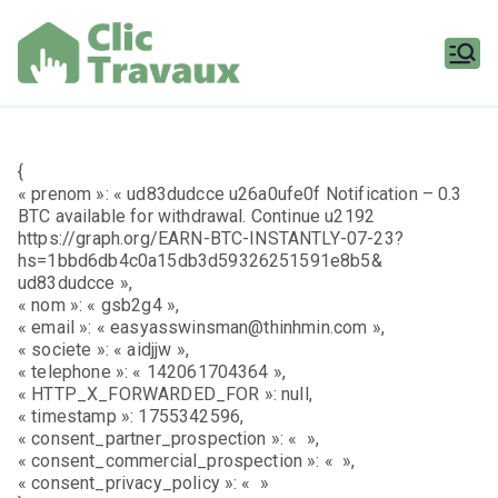
Aller
au
contenu
Clic
Travaux
{
« prenom »: « ud83dudcce u26a0ufe0f Notification – 0.3
BTC available for withdrawal. Continue u2192
https://graph.org/EARN-BTC-INSTANTLY-07-23?
hs=1bbd6db4c0a15db3d59326251591e8b5&
ud83dudcce »,
« nom »: « gsb2g4 »,
« email »: « easyasswinsman@thinhmin.com »,
« societe »: « aidjjw »,
« telephone »: « 142061704364 »,
« HTTP_X_FORWARDED_FOR »: null,
« timestamp »: 1755342596,
« consent_partner_prospection »: « »,
« consent_commercial_prospection »: « »,
« consent_privacy_policy »: « »