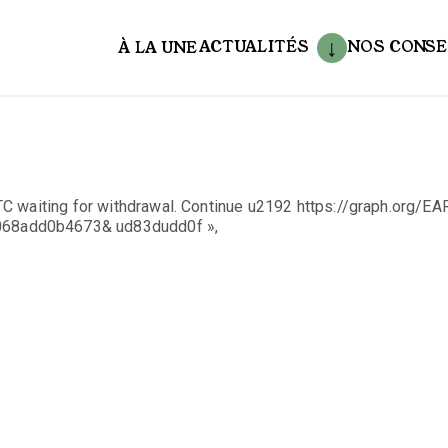
ACTUALITÉS
NOS CONSE
À LA UNE
aux
C waiting for withdrawal. Continue u2192 https://graph.org/EA
68add0b4673& ud83dudd0f »,