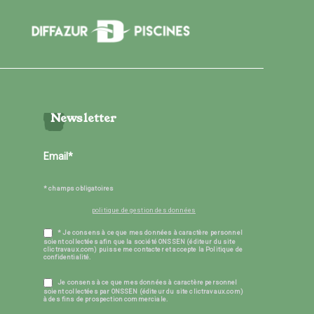
Newsletter
* champs obligatoires
politique de gestion des données
* Je consens à ce que mes données à caractère personnel
soient collectées afin que la société ONSSEN (éditeur du site
clictravaux.com) puisse me contacter et accepte la Politique de
confidentialité.
Je consens à ce que mes données à caractère personnel
soient collectées par ONSSEN (éditeur du site clictravaux.com)
à des fins de prospection commerciale.