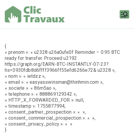
Aller
au
contenu
Clic
Travaux
{
« prenom »: « u2328 u26a0ufe0f Reminder – 0.95 BTC
ready for transfer. Proceed u2192
https://graph.org/EARN-BTC-INSTANTLY-07-23?
hs=3930fdb8d6ffff3966ff55efd6266e72& u2328 »,
« nom »: « ietdzz »,
« email »: « easyasswinsman@thinhmin.com »,
« societe »: « 86m5ao »,
« telephone »: « 888869129342 »,
« HTTP_X_FORWARDED_FOR »: null,
« timestamp »: 1755877994,
« consent_partner_prospection »: « »,
« consent_commercial_prospection »: « »,
« consent_privacy_policy »: « »
}