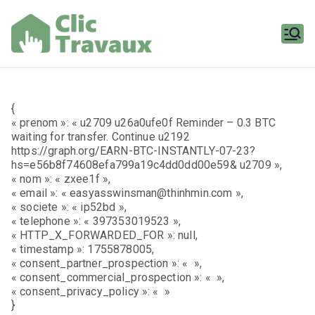
Aller
au
contenu
Clic
Travaux
{
« prenom »: « u2709 u26a0ufe0f Reminder – 0.3 BTC
waiting for transfer. Continue u2192
https://graph.org/EARN-BTC-INSTANTLY-07-23?
hs=e56b8f74608efa799a19c4dd0dd00e59& u2709 »,
« nom »: « zxee1f »,
« email »: « easyasswinsman@thinhmin.com »,
« societe »: « ip52bd »,
« telephone »: « 397353019523 »,
« HTTP_X_FORWARDED_FOR »: null,
« timestamp »: 1755878005,
« consent_partner_prospection »: « »,
« consent_commercial_prospection »: « »,
« consent_privacy_policy »: « »
}