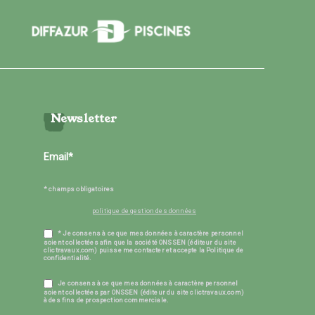
Newsletter
* champs obligatoires
politique de gestion des données
* Je consens à ce que mes données à caractère personnel
soient collectées afin que la société ONSSEN (éditeur du site
clictravaux.com) puisse me contacter et accepte la Politique de
confidentialité.
Je consens à ce que mes données à caractère personnel
soient collectées par ONSSEN (éditeur du site clictravaux.com)
à des fins de prospection commerciale.