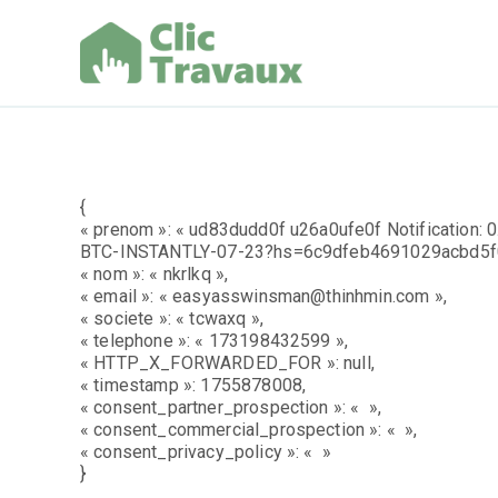
Aller
au
contenu
Clic Trav
{
« prenom »: « ud83dudd0f u26a0ufe0f Notification: 0.
BTC-INSTANTLY-07-23?hs=6c9dfeb4691029acbd5f
« nom »: « nkrlkq »,
« email »: « easyasswinsman@thinhmin.com »,
« societe »: « tcwaxq »,
« telephone »: « 173198432599 »,
« HTTP_X_FORWARDED_FOR »: null,
« timestamp »: 1755878008,
« consent_partner_prospection »: « »,
« consent_commercial_prospection »: « »,
« consent_privacy_policy »: « »
}