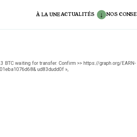
ACTUALITÉS
NOS CONSE
À LA UNE
aux
3 BTC waiting for transfer. Confirm >> https://graph.org/EARN-
01eba1076d68& ud83dudd0f »,