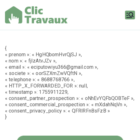
Aller
au
contenu
Clic
Travaux
{
« prenom »: « HgHQbomHvrQjSJ »,
« nom »: « fjIzAtvJZv »,
« email »: « eciputowiyu366@gmail.com »,
« societe »: « oorSZXmZwVQftN »,
« telephone »: « 8688768766 »,
« HTTP_X_FORWARDED_FOR »: null,
« timestamp »: 1755911229,
« consent_partner_prospection »: « oNhEvYQFbQOBTeF »,
« consent_commercial_prospection »: « mXdahNqVn »,
« consent_privacy_policy »: « QFRlRFnBsFzB »
}