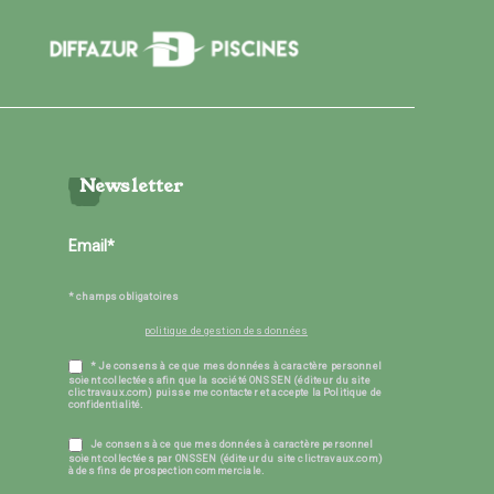
Newsletter
* champs obligatoires
politique de gestion des données
* Je consens à ce que mes données à caractère personnel
soient collectées afin que la société ONSSEN (éditeur du site
clictravaux.com) puisse me contacter et accepte la Politique de
confidentialité.
Je consens à ce que mes données à caractère personnel
soient collectées par ONSSEN (éditeur du site clictravaux.com)
à des fins de prospection commerciale.