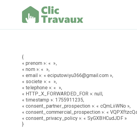
Aller
au
contenu
Clic Trav
{
« prenom »: « »,
« nom »: « »,
« email »: « eciputowiyu366@gmail.com »,
« societe »: « »,
« telephone »: « »,
« HTTP_X_FORWARDED_FOR »: null,
« timestamp »: 1755911235,
« consent_partner_prospection »: « cQmLiiWNo »,
« consent_commercial_prospection »: « VQPXftzcQa
« consent_privacy_policy »: « SyGXBHCudJDF »
}