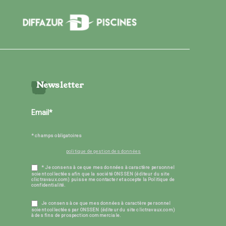
Newsletter
* champs obligatoires
politique de gestion des données
* Je consens à ce que mes données à caractère personnel
soient collectées afin que la société ONSSEN (éditeur du site
clictravaux.com) puisse me contacter et accepte la Politique de
confidentialité.
Je consens à ce que mes données à caractère personnel
soient collectées par ONSSEN (éditeur du site clictravaux.com)
à des fins de prospection commerciale.