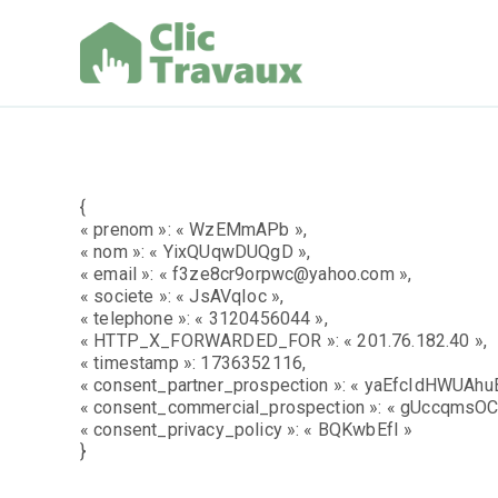
Aller
au
contenu
Clic Trav
{
« prenom »: « WzEMmAPb »,
« nom »: « YixQUqwDUQgD »,
« email »: « f3ze8cr9orpwc@yahoo.com »,
« societe »: « JsAVqIoc »,
« telephone »: « 3120456044 »,
« HTTP_X_FORWARDED_FOR »: « 201.76.182.40 »,
« timestamp »: 1736352116,
« consent_partner_prospection »: « yaEfcIdHWUAhuB
« consent_commercial_prospection »: « gUccqmsOC
« consent_privacy_policy »: « BQKwbEfI »
}