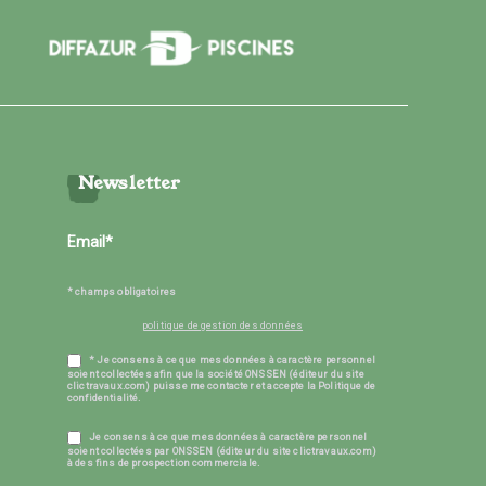
Newsletter
* champs obligatoires
politique de gestion des données
* Je consens à ce que mes données à caractère personnel
soient collectées afin que la société ONSSEN (éditeur du site
clictravaux.com) puisse me contacter et accepte la Politique de
confidentialité.
Je consens à ce que mes données à caractère personnel
soient collectées par ONSSEN (éditeur du site clictravaux.com)
à des fins de prospection commerciale.