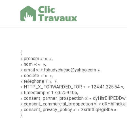
Aller
au
contenu
Clic Trav
{
« prenom »: « »,
« nom »: « »,
« email »: « tshudychicao@yahoo.com »,
« societe »: « »,
« telephone »: « »,
« HTTP_X_FORWARDED_FOR »: « 124.41.225.54 »,
« timestamp »: 1736259105,
« consent_partner_prospection »: « dyHhrEIiPEDDw 
« consent_commercial_prospection »: « dRHhFndkkI
« consent_privacy_policy »: « zsrIntLqHgiBba »
}