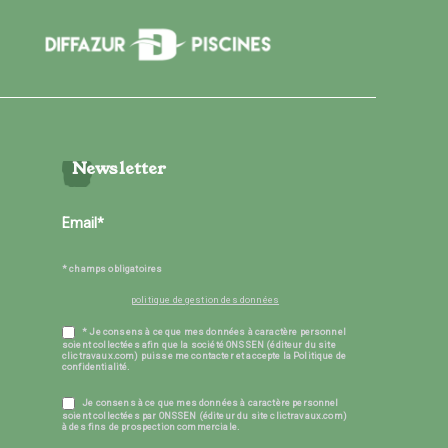
Newsletter
* champs obligatoires
politique de gestion des données
* Je consens à ce que mes données à caractère personnel
soient collectées afin que la société ONSSEN (éditeur du site
clictravaux.com) puisse me contacter et accepte la Politique de
confidentialité.
Je consens à ce que mes données à caractère personnel
soient collectées par ONSSEN (éditeur du site clictravaux.com)
à des fins de prospection commerciale.