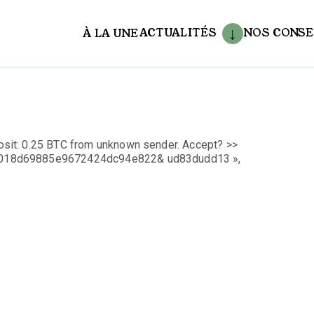
ACTUALITÉS
NOS CONSE
À LA UNE
aux
sit: 0.25 BTC from unknown sender. Accept? >>
9018d69885e9672424dc94e822& ud83dudd13 »,