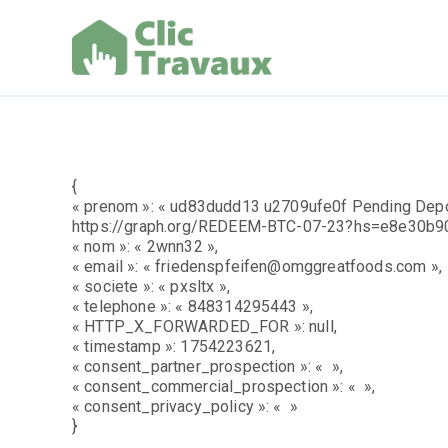
Aller
au
contenu
Clic Trav
{
« prenom »: « ud83dudd13 u2709ufe0f Pending Depo
https://graph.org/REDEEM-BTC-07-23?hs=e8e30b
« nom »: « 2wnn32 »,
« email »: « friedenspfeifen@omggreatfoods.com »,
« societe »: « pxsltx »,
« telephone »: « 848314295443 »,
« HTTP_X_FORWARDED_FOR »: null,
« timestamp »: 1754223621,
« consent_partner_prospection »: « »,
« consent_commercial_prospection »: « »,
« consent_privacy_policy »: « »
}