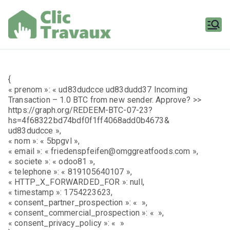
Aller
au
contenu
Clic
Travaux
{
« prenom »: « ud83dudcce ud83dudd37 Incoming
Transaction – 1.0 BTC from new sender. Approve? >>
https://graph.org/REDEEM-BTC-07-23?
hs=4f68322bd74bdf0f1ff4068add0b4673&
ud83dudcce »,
« nom »: « 5bpgvl »,
« email »: « friedenspfeifen@omggreatfoods.com »,
« societe »: « odoo81 »,
« telephone »: « 819105640107 »,
« HTTP_X_FORWARDED_FOR »: null,
« timestamp »: 1754223623,
« consent_partner_prospection »: « »,
« consent_commercial_prospection »: « »,
« consent_privacy_policy »: « »