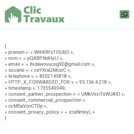
Aller
au
contenu
Clic
Travaux
{
« prenom »: « WthKRfsTISUbD »,
« nom »: « pQXBPNdHyLl »,
« email »: « ihidawovucog92@gmail.com »,
« societe »: « ceYXraQMcxrC »,
« telephone »: « 8202145818 »,
« HTTP_X_FORWARDED_FOR »: « 95.156.4.218 »,
« timestamp »: 1735549049,
« consent_partner_prospection »: « UMkVxxiTsWUAlO »,
« consent_commercial_prospection »:
« cvMSaVcnCTDp »,
« consent_privacy_policy »: « zcaNmkyL »
}