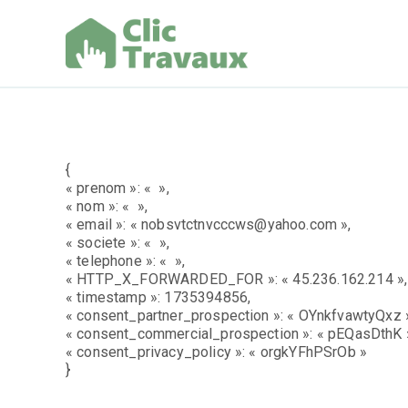
Aller
au
contenu
Clic Trav
{
« prenom »: « »,
« nom »: « »,
« email »: « nobsvtctnvcccws@yahoo.com »,
« societe »: « »,
« telephone »: « »,
« HTTP_X_FORWARDED_FOR »: « 45.236.162.214 »,
« timestamp »: 1735394856,
« consent_partner_prospection »: « OYnkfvawtyQxz 
« consent_commercial_prospection »: « pEQasDthK 
« consent_privacy_policy »: « orgkYFhPSrOb »
}