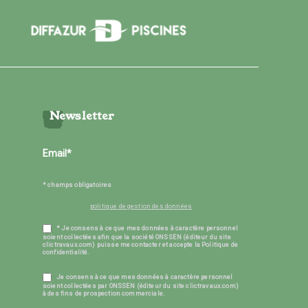
Newsletter
* champs obligatoires
politique de gestion des données
* Je consens à ce que mes données à caractère personnel
soient collectées afin que la société ONSSEN (éditeur du site
clictravaux.com) puisse me contacter et accepte la Politique de
confidentialité.
Je consens à ce que mes données à caractère personnel
soient collectées par ONSSEN (éditeur du site clictravaux.com)
à des fins de prospection commerciale.