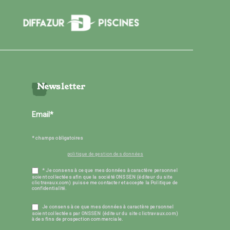
Newsletter
* champs obligatoires
politique de gestion des données
* Je consens à ce que mes données à caractère personnel
soient collectées afin que la société ONSSEN (éditeur du site
clictravaux.com) puisse me contacter et accepte la Politique de
confidentialité.
Je consens à ce que mes données à caractère personnel
soient collectées par ONSSEN (éditeur du site clictravaux.com)
à des fins de prospection commerciale.