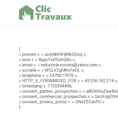
Aller
au
contenu
Clic Trav
{
« prenom »: « uolyNhHVWRkDDxq »,
« nom »: « KppcYIxfDzhQXo »,
« email »: « nobsvtctnvcccws@yahoo.com »,
« societe »: « WQLVZgfAhvFeDL »,
« telephone »: « 2470017975 »,
« HTTP_X_FORWARDED_FOR »: « 45.236.162.214 »,
« timestamp »: 1735394846,
« consent_partner_prospection »: « aAVXOnuZewBdq
« consent_commercial_prospection »: « SxUFdgOSH
« consent_privacy_policy »: « DNsZECaxPU »
}