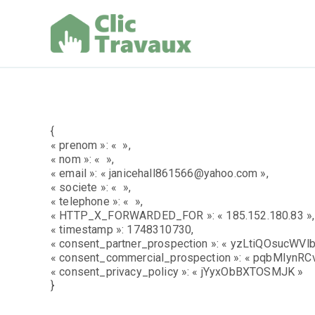
Aller
au
contenu
Clic Trav
{
« prenom »: « »,
« nom »: « »,
« email »: « janicehall861566@yahoo.com »,
« societe »: « »,
« telephone »: « »,
« HTTP_X_FORWARDED_FOR »: « 185.152.180.83 »,
« timestamp »: 1748310730,
« consent_partner_prospection »: « yzLtiQOsucWVlb
« consent_commercial_prospection »: « pqbMIynRCv
« consent_privacy_policy »: « jYyxObBXTOSMJK »
}