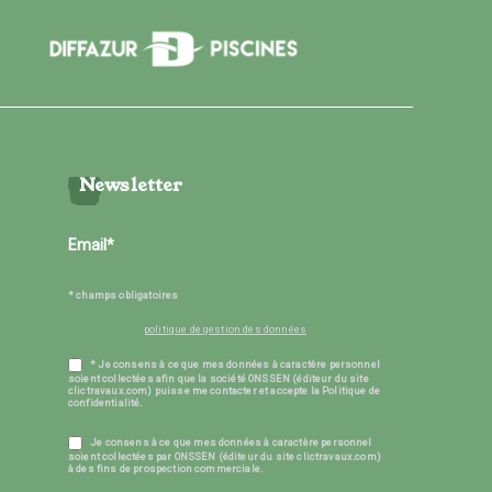
Newsletter
* champs obligatoires
politique de gestion des données
* Je consens à ce que mes données à caractère personnel
soient collectées afin que la société ONSSEN (éditeur du site
clictravaux.com) puisse me contacter et accepte la Politique de
confidentialité.
Je consens à ce que mes données à caractère personnel
soient collectées par ONSSEN (éditeur du site clictravaux.com)
à des fins de prospection commerciale.