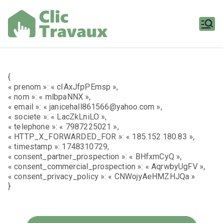
Aller
au
contenu
Clic
Travaux
{
« prenom »: « cIAxJfpPEmsp »,
« nom »: « mlbpaNNX »,
« email »: « janicehall861566@yahoo.com »,
« societe »: « LacZkLniLO »,
« telephone »: « 7987225021 »,
« HTTP_X_FORWARDED_FOR »: « 185.152.180.83 »,
« timestamp »: 1748310729,
« consent_partner_prospection »: « BHfxmCyQ »,
« consent_commercial_prospection »: « AqrwbyUgFV »,
« consent_privacy_policy »: « CNWojyAeHMZHJQa »
}