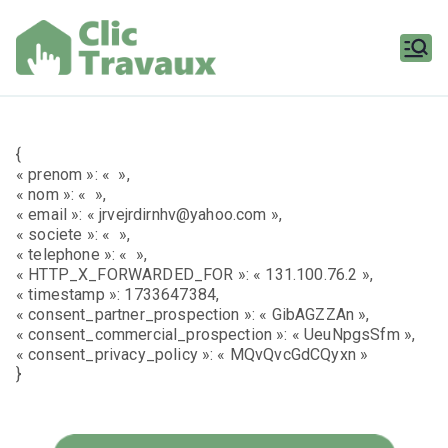
Aller
au
contenu
Clic
Travaux
{
« prenom »: « »,
« nom »: « »,
« email »: « jrvejrdirnhv@yahoo.com »,
« societe »: « »,
« telephone »: « »,
« HTTP_X_FORWARDED_FOR »: « 131.100.76.2 »,
« timestamp »: 1733647384,
« consent_partner_prospection »: « GibAGZZAn »,
« consent_commercial_prospection »: « UeuNpgsSfm »,
« consent_privacy_policy »: « MQvQvcGdCQyxn »
}