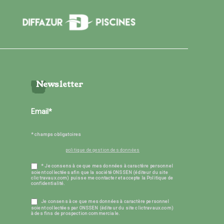
Newsletter
* champs obligatoires
politique de gestion des données
* Je consens à ce que mes données à caractère personnel
soient collectées afin que la société ONSSEN (éditeur du site
clictravaux.com) puisse me contacter et accepte la Politique de
confidentialité.
Je consens à ce que mes données à caractère personnel
soient collectées par ONSSEN (éditeur du site clictravaux.com)
à des fins de prospection commerciale.