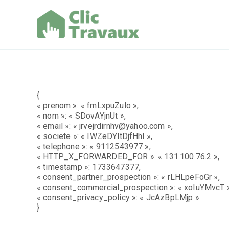
Aller
au
contenu
Clic Trav
{
« prenom »: « fmLxpuZulo »,
« nom »: « SDovAYjnUt »,
« email »: « jrvejrdirnhv@yahoo.com »,
« societe »: « IWZeDYltDjfHhl »,
« telephone »: « 9112543977 »,
« HTTP_X_FORWARDED_FOR »: « 131.100.76.2 »,
« timestamp »: 1733647377,
« consent_partner_prospection »: « rLHLpeFoGr »,
« consent_commercial_prospection »: « xoIuYMvcT »
« consent_privacy_policy »: « JcAzBpLMjp »
}