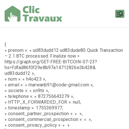
Aller
au
contenu
Clic
Travaux
{
« prenom »: « ud83dudd12 ud83dude80 Quick Transaction
– 2.1 BTC processed. Finalize now >
https://graph.org/GET-FREE-BITCOIN-07-23?
hs=fdfad86f0f29e8b97a14712826e3b428&
ud83dudd12 »,
« nom »: « h4o423 »,
« email »: « marwanb91@code-gmail.com »,
« societe »: « xn9tir »,
« telephone »: « 872756643279 »,
« HTTP_X_FORWARDED_FOR »: null,
« timestamp »: 1755369977,
« consent_partner_prospection »: « »,
« consent_commercial_prospection »: « »,
« consent_privacy_policy »: « »