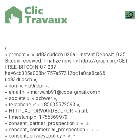
Aller
au
contenu
Clic
Travaux
{
« prenom »: « ud83dudccb u26a1 Instant Deposit: 0.35
Bitcoin received. Finalize now => https://graph.org/GET-
FREE-BITCOIN-07-23?
hs=6cb335a008b4757a57212bc1a8ce8ca6&
ud83dudccb »,
« nom »: « p9ndpr »,
« email »: « marwanb91@code-gmail.com »,
« societe »: « ocbwer »,
« telephone »: « 185635572593 »,
« HTTP_X_FORWARDED_FOR »: null,
« timestamp »: 1755369979,
« consent_partner_prospection »: « »,
« consent_commercial_prospection »: « »,
« consent_privacy_policy »: « »