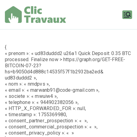
Aller
au
contenu
Clic
Travaux
{
« prenom »: « ud83duddd2 u26a1 Quick Deposit: 0.35 BTC
processed. Finalize now > https://graph.org/GET-FREE-
BITCOIN-07-23?
hs=b9050d4d888c14535f57f1b2932ba2ed&
ud83duddd2 »,
« nom »: « nmdpvs »,
« email »: « marwanb91@code-gmail.com »,
« societe »: « mwuiw4 »,
« telephone »: « 944902382056 »,
« HTTP_X_FORWARDED_FOR »: null,
« timestamp »: 1755369980,
« consent_partner_prospection »: « »,
« consent_commercial_prospection »: « »,
« consent_privacy_policy »: « »