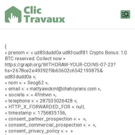
Aller
au
contenu
Clic
Travaux
{
« prenom »: « ud83dudd0a ud83cudf81 Crypto Bonus: 1.0
BTC reserved. Collect now >
https://graph.org/WITHDRAW-YOUR-COINS-07-23?
hs=2678ce2e49392f9b63602c6542193875&
ud83dudd0a »,
« nom »: « 3eog62 »,
« email »: « mattyawckml@chahcyrans.com »,
« societe »: « 4fmhwn »,
« telephone »: « 287535026428 »,
« HTTP_X_FORWARDED_FOR »: null,
« timestamp »: 1756835156,
« consent_partner_prospection »: « »,
« consent_commercial_prospection »: « »,
« consent_privacy_policy »: « »