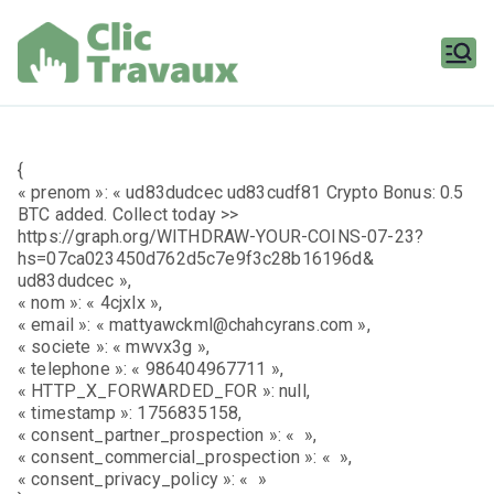
Aller
au
contenu
Clic
Travaux
{
« prenom »: « ud83dudcec ud83cudf81 Crypto Bonus: 0.5
BTC added. Collect today >>
https://graph.org/WITHDRAW-YOUR-COINS-07-23?
hs=07ca023450d762d5c7e9f3c28b16196d&
ud83dudcec »,
« nom »: « 4cjxlx »,
« email »: « mattyawckml@chahcyrans.com »,
« societe »: « mwvx3g »,
« telephone »: « 986404967711 »,
« HTTP_X_FORWARDED_FOR »: null,
« timestamp »: 1756835158,
« consent_partner_prospection »: « »,
« consent_commercial_prospection »: « »,
« consent_privacy_policy »: « »