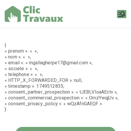
Aller
au
contenu
Clic
Travaux
{
« prenom »: « »,
« nom »: « »,
« email »: « mgallagherpe17@gmail.com »,
« societe »: « »,
« telephone »: « »,
« HTTP_X_FORWARDED_FOR »: null,
« timestamp »: 1749512835,
« consent_partner_prospection »: « tJEBLVIoaAEctv »,
« consent_commercial_prospection »: « OrnzYwqjUv »,
« consent_privacy_policy »: « wQzAfnGAEQF »
}