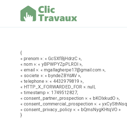
Aller
au
contenu
Clic Trav
{
« prenom »: « GcSXfBjHdrzC »,
« nom »: « yBPWPYZpPLRDl »,
« email »: « mgallagherpe17@gmail.com »,
« societe »: « byndeZBYdAV »,
« telephone »: « 4432979819 »,
« HTTP_X_FORWARDED_FOR »: null,
« timestamp »: 1749512827,
« consent_partner_prospection »: « bKOlxkudO »,
« consent_commercial_prospection »: « yxCySthNsq
« consent_privacy_policy »: « bQmsNygKHtqVO »
}