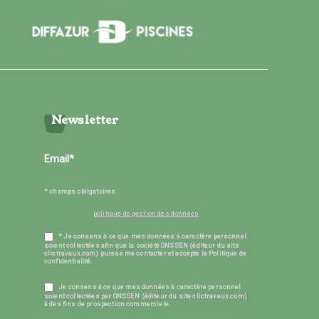
Newsletter
* champs obligatoires
politique de gestion des données
* Je consens à ce que mes données à caractère personnel
soient collectées afin que la société ONSSEN (éditeur du site
clictravaux.com) puisse me contacter et accepte la Politique de
confidentialité.
Je consens à ce que mes données à caractère personnel
soient collectées par ONSSEN (éditeur du site clictravaux.com)
à des fins de prospection commerciale.