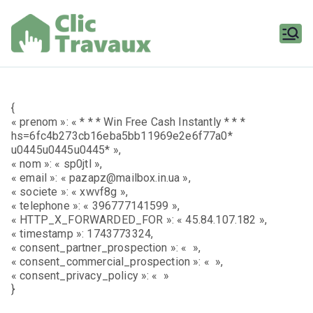
Aller
au
contenu
Clic
Travaux
{
« prenom »: « * * * Win Free Cash Instantly * * *
hs=6fc4b273cb16eba5bb11969e2e6f77a0*
u0445u0445u0445* »,
« nom »: « sp0jtl »,
« email »: « pazapz@mailbox.in.ua »,
« societe »: « xwvf8g »,
« telephone »: « 396777141599 »,
« HTTP_X_FORWARDED_FOR »: « 45.84.107.182 »,
« timestamp »: 1743773324,
« consent_partner_prospection »: « »,
« consent_commercial_prospection »: « »,
« consent_privacy_policy »: « »
}