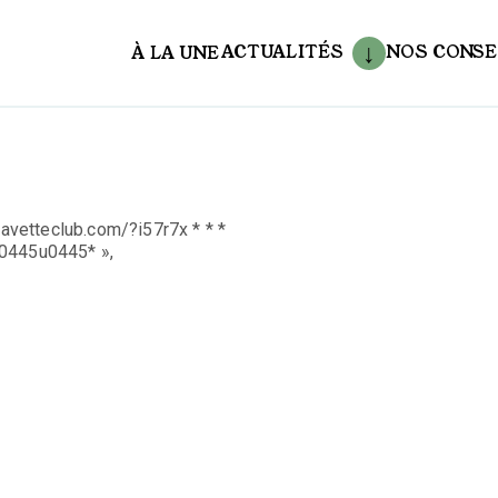
ACTUALITÉS
NOS CONSE
À LA UNE
aux
navetteclub.com/?i57r7x * * *
445u0445* »,