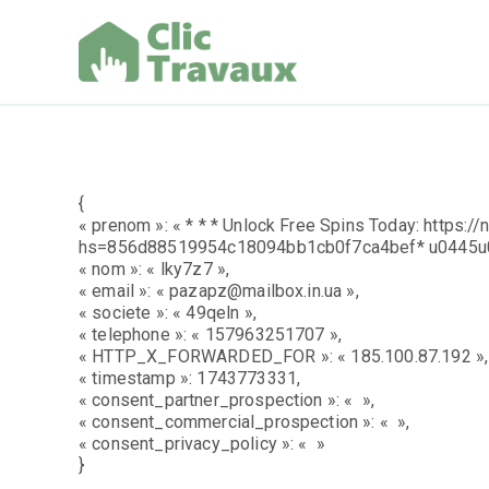
Aller
au
contenu
Clic Trav
{
« prenom »: « * * * Unlock Free Spins Today: https://
hs=856d88519954c18094bb1cb0f7ca4bef* u0445u0
« nom »: « lky7z7 »,
« email »: « pazapz@mailbox.in.ua »,
« societe »: « 49qeln »,
« telephone »: « 157963251707 »,
« HTTP_X_FORWARDED_FOR »: « 185.100.87.192 »,
« timestamp »: 1743773331,
« consent_partner_prospection »: « »,
« consent_commercial_prospection »: « »,
« consent_privacy_policy »: « »
}