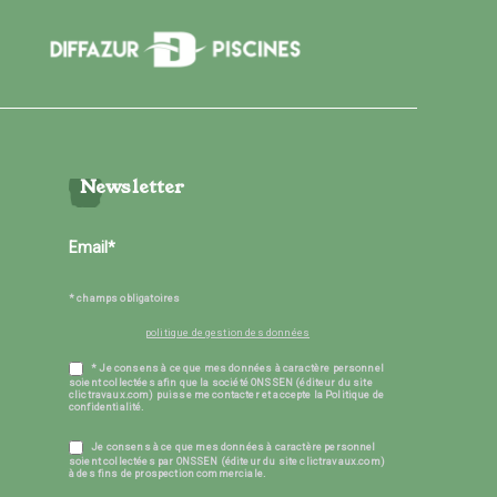
Newsletter
* champs obligatoires
politique de gestion des données
* Je consens à ce que mes données à caractère personnel
soient collectées afin que la société ONSSEN (éditeur du site
clictravaux.com) puisse me contacter et accepte la Politique de
confidentialité.
Je consens à ce que mes données à caractère personnel
soient collectées par ONSSEN (éditeur du site clictravaux.com)
à des fins de prospection commerciale.