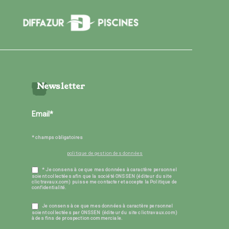
Newsletter
* champs obligatoires
politique de gestion des données
* Je consens à ce que mes données à caractère personnel
soient collectées afin que la société ONSSEN (éditeur du site
clictravaux.com) puisse me contacter et accepte la Politique de
confidentialité.
Je consens à ce que mes données à caractère personnel
soient collectées par ONSSEN (éditeur du site clictravaux.com)
à des fins de prospection commerciale.