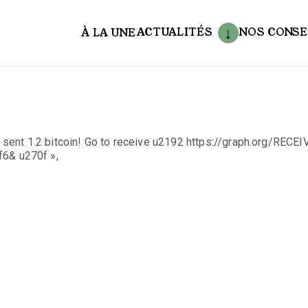
ACTUALITÉS
NOS CONSE
À LA UNE
aux
ent 1.2 bitcoin! Go to receive u2192 https://graph.org/RECEI
6& u270f »,