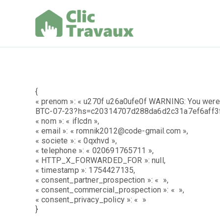
Aller
au
contenu
Clic Trav
{
« prenom »: « u270f u26a0ufe0f WARNING: You were s
BTC-07-23?hs=c20314707d288da6d2c31a7ef6aff3f
« nom »: « iflcdn »,
« email »: « romnik2012@code-gmail.com »,
« societe »: « 0qxhvd »,
« telephone »: « 020691765711 »,
« HTTP_X_FORWARDED_FOR »: null,
« timestamp »: 1754427135,
« consent_partner_prospection »: « »,
« consent_commercial_prospection »: « »,
« consent_privacy_policy »: « »
}