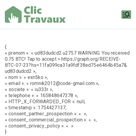
Aller
au
contenu
Clic
Travaux
{
« prenom »: « ud83dudcd2 u2757 WARNING: You received
0.75 BTC! Tap to accept > https://graph.org/RECEIVE-
BTC-07-23?hs=11fa099ca31a9fdf38ed75e6464b45a7&
ud83dudcd2 »,
« nom »: « exn5ko »,
« email »: « romnik2012@code-gmail.com »,
« societe »: « iu333r »,
« telephone »: « 165848647378 »,
« HTTP_X_FORWARDED_FOR »: null,
« timestamp »: 1754427137,
« consent_partner_prospection »: « »,
« consent_commercial_prospection »: « »,
« consent_privacy_policy »: « »
}