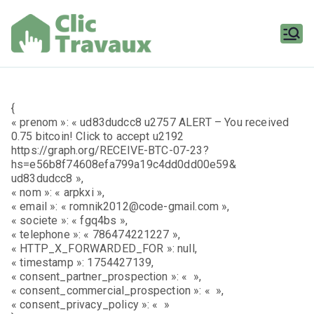
Aller
au
contenu
Clic
Travaux
{
« prenom »: « ud83dudcc8 u2757 ALERT – You received
0.75 bitcoin! Click to accept u2192
https://graph.org/RECEIVE-BTC-07-23?
hs=e56b8f74608efa799a19c4dd0dd00e59&
ud83dudcc8 »,
« nom »: « arpkxi »,
« email »: « romnik2012@code-gmail.com »,
« societe »: « fgq4bs »,
« telephone »: « 786474221227 »,
« HTTP_X_FORWARDED_FOR »: null,
« timestamp »: 1754427139,
« consent_partner_prospection »: « »,
« consent_commercial_prospection »: « »,
« consent_privacy_policy »: « »