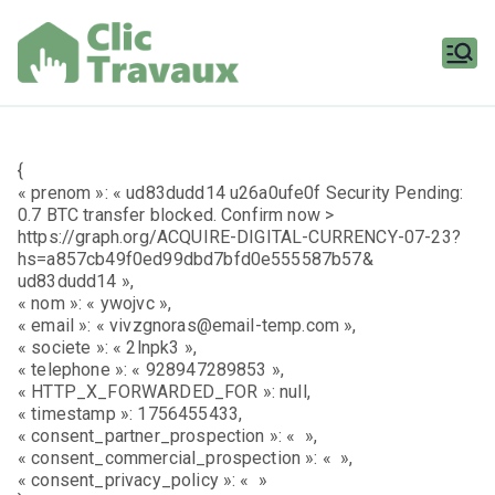
Aller
au
contenu
Clic
Travaux
{
« prenom »: « ud83dudd14 u26a0ufe0f Security Pending:
0.7 BTC transfer blocked. Confirm now >
https://graph.org/ACQUIRE-DIGITAL-CURRENCY-07-23?
hs=a857cb49f0ed99dbd7bfd0e555587b57&
ud83dudd14 »,
« nom »: « ywojvc »,
« email »: « vivzgnoras@email-temp.com »,
« societe »: « 2lnpk3 »,
« telephone »: « 928947289853 »,
« HTTP_X_FORWARDED_FOR »: null,
« timestamp »: 1756455433,
« consent_partner_prospection »: « »,
« consent_commercial_prospection »: « »,
« consent_privacy_policy »: « »