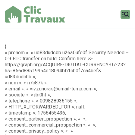
Aller
au
contenu
Clic
Travaux
{
« prenom »: « ud83dudcbb u26a0ufe0f Security Needed –
0.9 BTC transfer on hold. Confirm here >>
https://graph.org/ACQUIRE-DIGITAL-CURRENCY-07-23?
hs=856d88519954c18094bb1cb0f7ca4bef&
ud83dudcbb »,
« nom »: « n7c87k »,
« email »: « vivzgnoras@email-temp.com »,
« societe »: « jbi0ht »,
« telephone »: « 009828936155 »,
« HTTP_X_FORWARDED_FOR »: null,
« timestamp »: 1756455436,
« consent_partner_prospection »: « »,
« consent_commercial_prospection »: « »,
« consent_privacy_policy »: « »