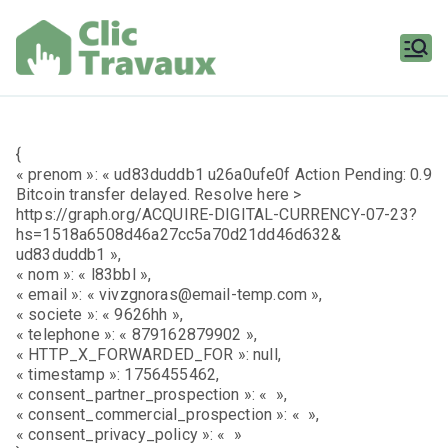
Aller
au
contenu
Clic
Travaux
{
« prenom »: « ud83duddb1 u26a0ufe0f Action Pending: 0.9
Bitcoin transfer delayed. Resolve here >
https://graph.org/ACQUIRE-DIGITAL-CURRENCY-07-23?
hs=1518a6508d46a27cc5a70d21dd46d632&
ud83duddb1 »,
« nom »: « l83bbl »,
« email »: « vivzgnoras@email-temp.com »,
« societe »: « 9626hh »,
« telephone »: « 879162879902 »,
« HTTP_X_FORWARDED_FOR »: null,
« timestamp »: 1756455462,
« consent_partner_prospection »: « »,
« consent_commercial_prospection »: « »,
« consent_privacy_policy »: « »