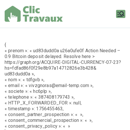
Aller
au
contenu
Clic
Travaux
{
« prenom »: « ud83dudd0a u26a0ufe0f Action Needed –
0.9 Bitcoin deposit delayed. Resolve here >
https://graph.org/ACQUIRE-DIGITAL-CURRENCY-07-23?
hs=fdfad86f0f29e8b97a14712826e3b428&
ud83dudd0a »,
« nom »: « tdfgvb »,
« email »: « vivzgnoras@email-temp.com »,
« societe »: « hc6plp »,
« telephone »: « 387408179743 »,
« HTTP_X_FORWARDED_FOR »: null,
« timestamp »: 1756455463,
« consent_partner_prospection »: « »,
« consent_commercial_prospection »: « »,
« consent_privacy_policy »: « »