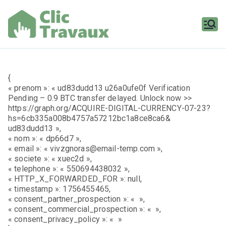
Aller
au
contenu
Clic
Travaux
{
« prenom »: « ud83dudd13 u26a0ufe0f Verification
Pending – 0.9 BTC transfer delayed. Unlock now >>
https://graph.org/ACQUIRE-DIGITAL-CURRENCY-07-23?
hs=6cb335a008b4757a57212bc1a8ce8ca6&
ud83dudd13 »,
« nom »: « dp66d7 »,
« email »: « vivzgnoras@email-temp.com »,
« societe »: « xuec2d »,
« telephone »: « 550694438032 »,
« HTTP_X_FORWARDED_FOR »: null,
« timestamp »: 1756455465,
« consent_partner_prospection »: « »,
« consent_commercial_prospection »: « »,
« consent_privacy_policy »: « »