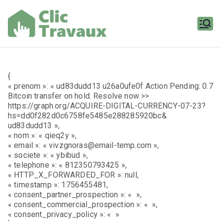
Aller
au
contenu
Clic
Travaux
{
« prenom »: « ud83dudd13 u26a0ufe0f Action Pending: 0.7
Bitcoin transfer on hold. Resolve now >>
https://graph.org/ACQUIRE-DIGITAL-CURRENCY-07-23?
hs=dd0f282d0c6758fe5485e288285920bc&
ud83dudd13 »,
« nom »: « qieq2y »,
« email »: « vivzgnoras@email-temp.com »,
« societe »: « ybibud »,
« telephone »: « 812350793425 »,
« HTTP_X_FORWARDED_FOR »: null,
« timestamp »: 1756455481,
« consent_partner_prospection »: « »,
« consent_commercial_prospection »: « »,
« consent_privacy_policy »: « »