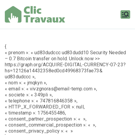
Aller
au
contenu
Clic
Travaux
{
« prenom »: « ud83dudccc ud83dudd10 Security Needed
– 0.7 Bitcoin transfer on hold. Unlock now >>
https://graph.org/ACQUIRE-DIGITAL-CURRENCY-07-23?
hs=12126a14432358ed0cd49968373fae73&
ud83dudccc »,
« nom »: « jmqkyn »,
« email »: « vivzgnoras@email-temp.com »,
« societe »: « 349pli »,
« telephone »: « 747816846358 »,
« HTTP_X_FORWARDED_FOR »: null,
« timestamp »: 1756455486,
« consent_partner_prospection »: « »,
« consent_commercial_prospection »: « »,
« consent_privacy_policy »: « »