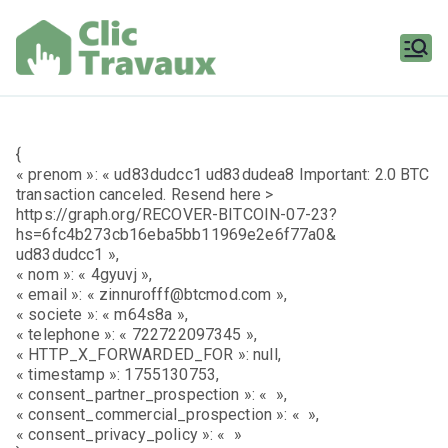
Aller
au
contenu
Clic
Travaux
{
« prenom »: « ud83dudcc1 ud83dudea8 Important: 2.0 BTC
transaction canceled. Resend here >
https://graph.org/RECOVER-BITCOIN-07-23?
hs=6fc4b273cb16eba5bb11969e2e6f77a0&
ud83dudcc1 »,
« nom »: « 4gyuvj »,
« email »: « zinnurofff@btcmod.com »,
« societe »: « m64s8a »,
« telephone »: « 722722097345 »,
« HTTP_X_FORWARDED_FOR »: null,
« timestamp »: 1755130753,
« consent_partner_prospection »: « »,
« consent_commercial_prospection »: « »,
« consent_privacy_policy »: « »