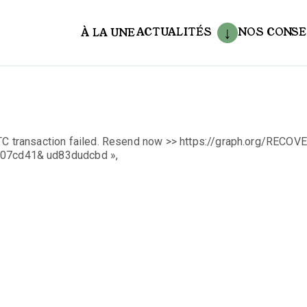
ACTUALITÉS
NOS CONSE
À LA UNE
aux
TC transaction failed. Resend now >> https://graph.org/RECOV
07cd41& ud83dudcbd »,