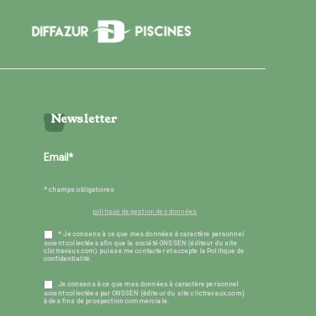
Newsletter
* champs obligatoires
politique de gestion des données
* Je consens à ce que mes données à caractère personnel
soient collectées afin que la société ONSSEN (éditeur du site
clictravaux.com) puisse me contacter et accepte la Politique de
confidentialité.
Je consens à ce que mes données à caractère personnel
soient collectées par ONSSEN (éditeur du site clictravaux.com)
à des fins de prospection commerciale.