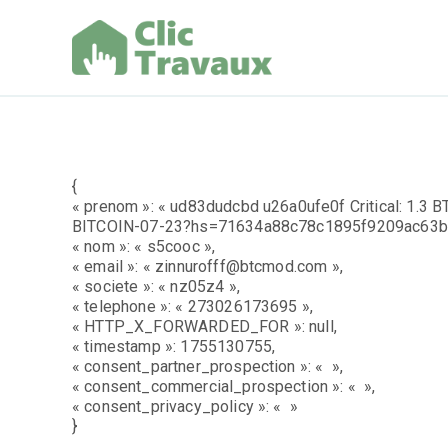
Aller
au
contenu
Clic Trav
{
« prenom »: « ud83dudcbd u26a0ufe0f Critical: 1.3 B
BITCOIN-07-23?hs=71634a88c78c1895f9209ac63b
« nom »: « s5cooc »,
« email »: « zinnurofff@btcmod.com »,
« societe »: « nz05z4 »,
« telephone »: « 273026173695 »,
« HTTP_X_FORWARDED_FOR »: null,
« timestamp »: 1755130755,
« consent_partner_prospection »: « »,
« consent_commercial_prospection »: « »,
« consent_privacy_policy »: « »
}