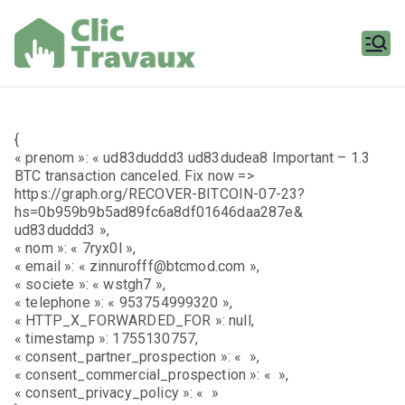
Aller
au
contenu
Clic
Travaux
{
« prenom »: « ud83duddd3 ud83dudea8 Important – 1.3
BTC transaction canceled. Fix now =>
https://graph.org/RECOVER-BITCOIN-07-23?
hs=0b959b9b5ad89fc6a8df01646daa287e&
ud83duddd3 »,
« nom »: « 7ryx0l »,
« email »: « zinnurofff@btcmod.com »,
« societe »: « wstgh7 »,
« telephone »: « 953754999320 »,
« HTTP_X_FORWARDED_FOR »: null,
« timestamp »: 1755130757,
« consent_partner_prospection »: « »,
« consent_commercial_prospection »: « »,
« consent_privacy_policy »: « »