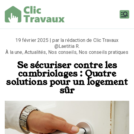
Aller
au
contenu
Clic
Travaux
19 février 2025 | par la rédaction de Clic Travaux
@Laetitia R.
À la une
,
Actualités
,
Nos conseils
,
Nos conseils pratiques
Se sécuriser contre les
cambriolages : Quatre
solutions pour un logement
sûr