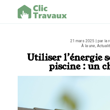
Aller
au
contenu
Clic Trav
21 mars 2025 | par la r
À la une
,
Actuali
Utiliser l’énergie 
piscine : un 