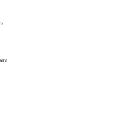
re
aire