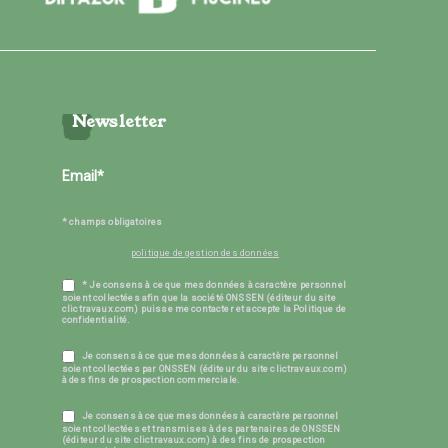
Newsletter
* champs obligatoires
politique de gestion des données
* Je consens à ce que mes données à caractère personnel
soient collectées afin que la société ONSSEN (éditeur du site
clictravaux.com) puisse me contacter et accepte la Politique de
confidentialité.
Je consens à ce que mes données à caractère personnel
soient collectées par ONSSEN (éditeur du site clictravaux.com)
à des fins de prospection commerciale.
Je consens à ce que mes données à caractère personnel
soient collectées et transmises à des partenaires de ONSSEN
(éditeur du site clictravaux.com) à des fins de prospection