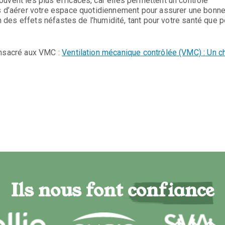
uvent les plus efficaces, car elles permettent un contrôle
as d’aérer votre espace quotidiennement pour assurer une bonn
on des effets néfastes de l’humidité, tant pour votre santé que p
onsacré aux VMC :
Ventilation mécanique contrôlée (VMC) : Un c
Ils nous font confiance