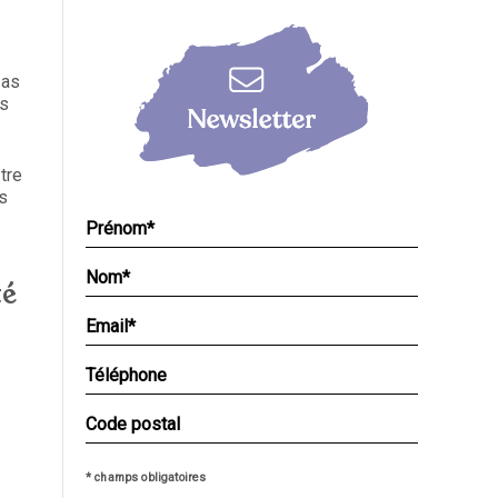
pas
es
tre
és
té
* champs obligatoires