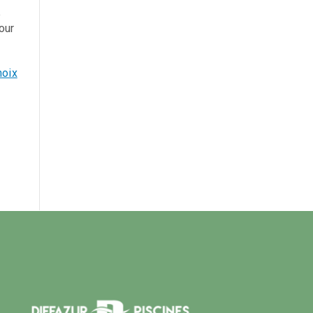
e
our
hoix