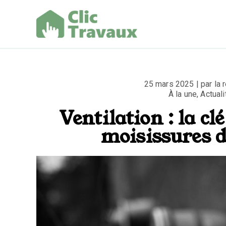
Aller
au
contenu
Clic Trav
25 mars 2025 | par la r
À la une
,
Actuali
Ventilation : la cl
moisissures 