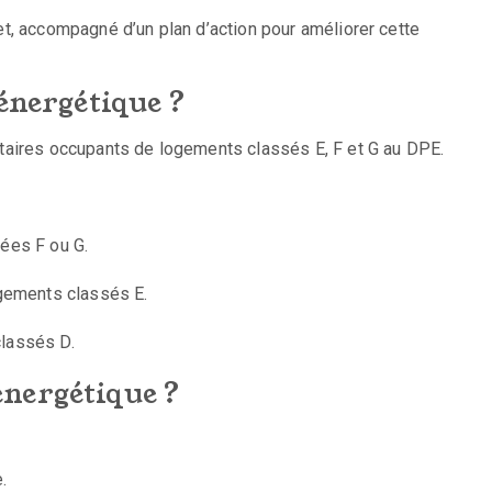
et, accompagné d’un plan d’action pour améliorer cette
 énergétique ?
iétaires occupants de logements classés E, F et G au DPE.
tées F ou G.
ogements classés E.
classés D.
nergétique ?
.