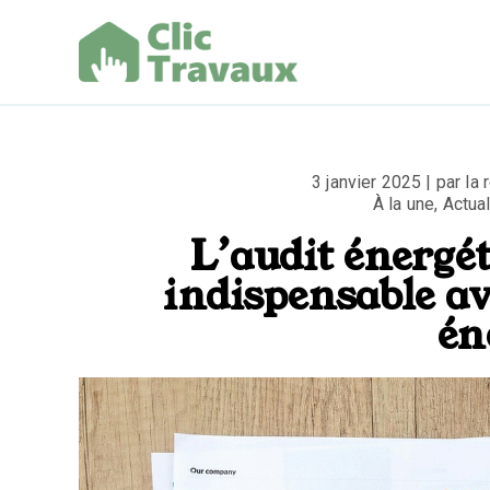
Aller
au
contenu
Clic Trav
3 janvier 2025 | par la
À la une
,
Actual
L’audit énergét
indispensable av
én